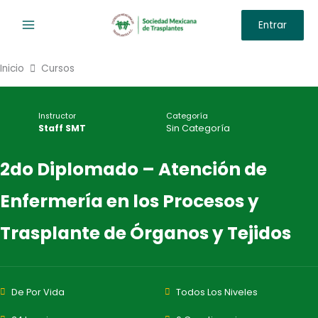
Ir
Entrar
al
contenido
Inicio
Cursos
Instructor
Categoría
Staff SMT
Sin Categoría
2do Diplomado – Atención de
Enfermería en los Procesos y
Trasplante de Órganos y Tejidos
De Por Vida
Todos Los Niveles