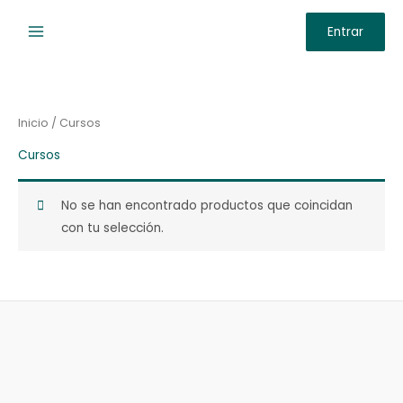
Ir
Entrar
al
contenido
Inicio
/ Cursos
Cursos
No se han encontrado productos que coincidan
con tu selección.